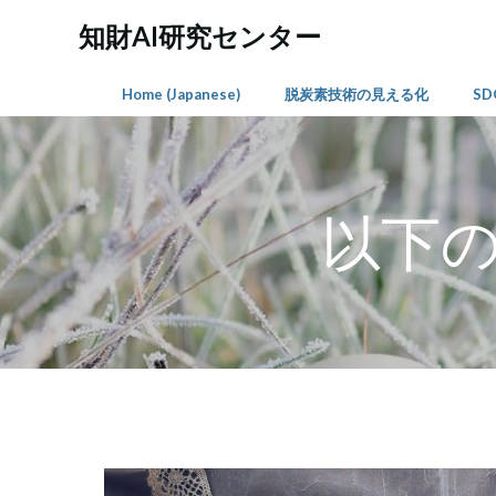
コ
知財AI研究センター
ン
テ
ン
Home (Japanese)
脱炭素技術の見える化
S
ツ
へ
ス
キ
以下
ッ
プ