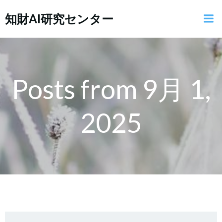
コ
知財AI研究センター
ン
テ
ン
ツ
へ
ス
Posts from 9月 1,
キ
ッ
2025
プ